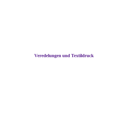
Veredelungen und Textildruck
Stickerei Textildruck und Textilhandel